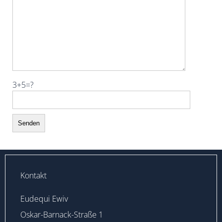
3+5=?
Kontakt
Eudequi Ewiv
Oskar-Barnack-Straße 1