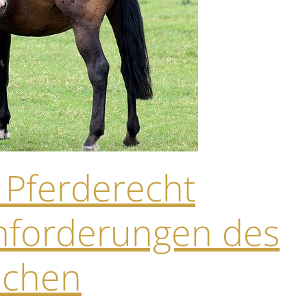
r Pferderecht
Anforderungen des
lichen