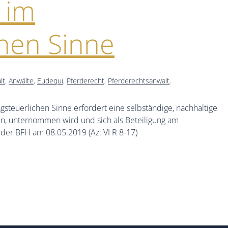
 im
chen Sinne
lt
,
Anwälte
,
Eudequi
,
Pferderecht
,
Pferderechtsanwalt
,
agsteuerlichen Sinne erfordert eine selbständige, nachhaltige
len, unternommen wird und sich als Beteiligung am
o der BFH am 08.05.2019 (Az: VI R 8-17)