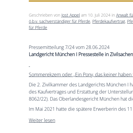
Geschrieben von
Jost Appel
am
10. Juli 2024
in
Anwalt f
ö.b.v. sachverständiger für Pferde
,
Pferdekaufvertrag
,
Pf
für Pferde
Pressemitteilung 7/24 vom 28.06.2024
Landgericht München I Pressestelle in Zivilsachen
Sommerekzem oder
„Ein Pony, das keiner haben 
Die 2. Zivilkammer des Landgerichts München I ha
des Kaufvertrages und Erstattung der Unterstellu
8062/22). Das Oberlandesgericht München hat di
Im Mai 2021 hatte die spätere Erwerberin des 11 
Weiter lesen