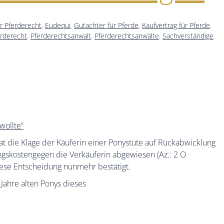
ür Pferderecht
,
Eudequi
,
Gutachter für Pferde
,
Kaufvertrag für Pferde
,
erderecht
,
Pferderechtsanwalt
,
Pferderechtsanwälte
,
Sachverständige
wollte“
t die Klage der Käuferin einer Ponystute auf Rückabwicklung
ngskostengegen die Verkäuferin abgewiesen (Az.: 2 O
ese Entscheidung nunmehr bestätigt.
Jahre alten Ponys dieses