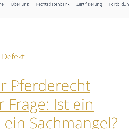
me
Über uns
Rechtsdatenbank
Zertifizierung
Fortbildu
 Defekt’
ür Pferderecht
 Frage: Ist ein
ein Sachmangel?