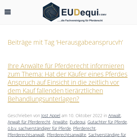
Beiträge mit Tag ‘Herausgabeansprucvh’
Ihre Anwälte für Pferderecht informieren
zum Thema: Hat der Käufer eines Pferdes
Anspruch auf Einsicht in die zeitlich vor
dem Kauf fallenden tierärztlichen
Behandlungsunterlagen?
Geschrieben von
Jost Appel
am
10. Oktober 2022
in
Anwalt
,
Anwalt für Pferderecht
,
Anwälte
,
Eudequi
,
Gutachter für Pferde
,
ö.b.v. sachverständiger für Pferde
,
Pferderecht
,
Pferderechtsanwalt
,
Pferderechtsanwälte
,
Sachverständige für