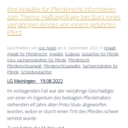
Ihre Anwälte für Pferderecht informieren
zum Thema: Haftungsfrage bei Sturz eines
vierjährigen Kindes von einem geführten
Pferd
Geschrieben von
Jost Appel
am
6. September 2022
in
Anwalt
,
Anwalt für Pferderecht
,
Anwälte
,
Eudequi
,
Gutachter für Pferde
,
ö.b.v. sachverständiger für Pferde
,
Pferderecht
,
Pferderechtsanwalt
,
Pferderechtsanwälte
,
Sachverständige für
Pferde
,
Schiedsgutachter
LG Meiningen 19.08.2022
Im vorliegenden Fall war der vierjährige Geschädigte
von einer im Eigentum des beklagten Pferdehalters
stehenden elf Jahre alten Pinto-Stute abgeworfen
worden, wobei er durch einen Tritt des Pferdes schwer
verletzt wurde
Zuvor hatten die Mutter und