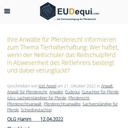
Ihre Anwälte für Pferderecht informieren
zum Thema Tierhalterhaftung: Wer haftet,
wenn der Reitschüler das Reitschulpferd
in Abwesenheit des Reitlehrers besteigt
und dabei verunglückt?
Geschrieben von
Jost Appel
am
21. Oktober 2022
in
Anwalt
,
Anwalt für Pferderecht
,
Anwälte
,
Eudequi
,
Gutachter für Pferde
,
ö.b.v. sachverständiger für Pferde
,
Pferderecht
,
Pferderechtsanwalt
,
Pferderechtsanwälte
,
Sachverständige für
Pferde
,
Schiedsgutachter
OLG Hamm 12.04.2022