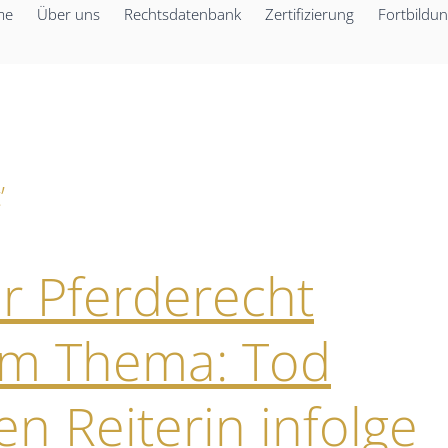
me
Über uns
Rechtsdatenbank
Zertifizierung
Fortbildu
’
ür Pferderecht
um Thema: Tod
en Reiterin infolge