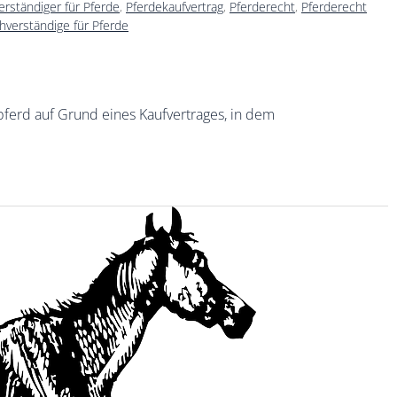
verständiger für Pferde
,
Pferdekaufvertrag
,
Pferderecht
,
Pferderecht
hverständige für Pferde
tpferd auf Grund eines Kaufvertrages, in dem