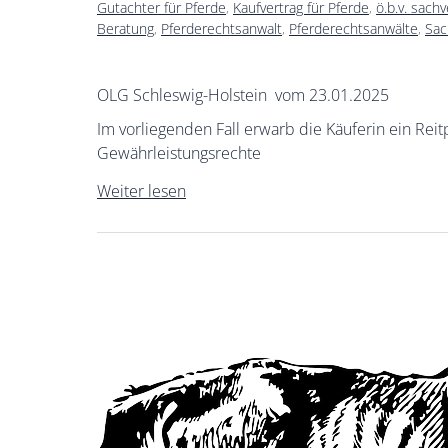
Gutachter für Pferde
,
Kaufvertrag für Pferde
,
ö.b.v. sach
Beratung
,
Pferderechtsanwalt
,
Pferderechtsanwälte
,
Sac
OLG Schleswig-Holstein vom 23.01.2025
Im vorliegenden Fall erwarb die Käuferin ein Rei
Gewährleistungsrechte
Weiter lesen