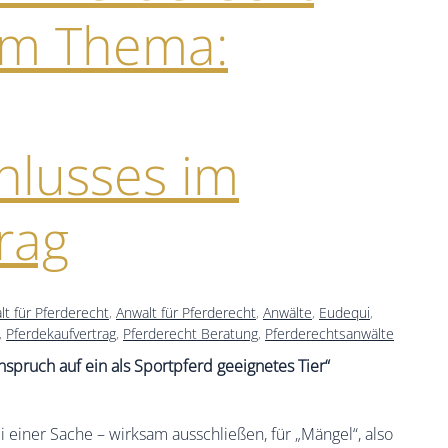
um Thema:
hlusses im
rag
lt für Pferderecht
,
Anwalt für Pferderecht
,
Anwälte
,
Eudequi
,
,
Pferdekaufvertrag
,
Pferderecht Beratung
,
Pferderechtsanwälte
Anspruch auf ein als Sportpferd geeignetes Tier“
 einer Sache – wirksam ausschließen, für „Mängel“, also