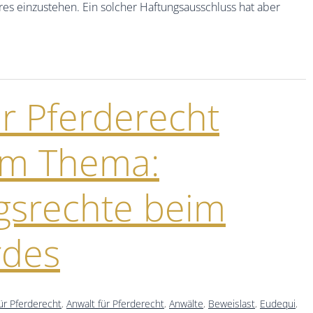
es einzustehen. Ein solcher Haftungsausschluss hat aber
ür Pferderecht
um Thema:
gsrechte beim
rdes
ür Pferderecht
,
Anwalt für Pferderecht
,
Anwälte
,
Beweislast
,
Eudequi
,