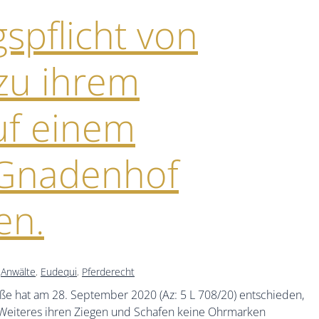
spflicht von
 zu ihrem
uf einem
/Gnadenhof
en.
,
Anwälte
,
Eudequi
,
Pferderecht
ße hat am 28. September 2020 (Az: 5 L 708/20) entschieden,
uf Weiteres ihren Ziegen und Schafen keine Ohrmarken