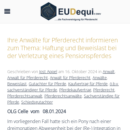
Ihre Anwälte für Pferderecht informieren
zum Thema: Haftung und Beweislast bei
der Verletzung eines Pensionspferdes
Geschrieben von
Jost Appel
am
16. Oktober 2024
in
Anwalt
,
Anwalt für Pferderecht
,
Anwalt für Pferderecht
,
Anwälte
,
Beweislast
,
Gutachter für Pferde
,
Kaufvertrag für Pferde
,
ö.b.v.
sachverständiger für Pferde
,
Pferdekaufvertrag
,
Pferderecht
,
Pferderechtsanwalt
,
Pferderechtsanwälte
,
Sachverständige für
Pferde
,
Schiedsgutachter
OLG Celle vom 08.01.2024
Im vorliegenden Fall hatte sich ein Pony nach einer
dreimonatigen Abwesenheit bei der (Re-) Integration in