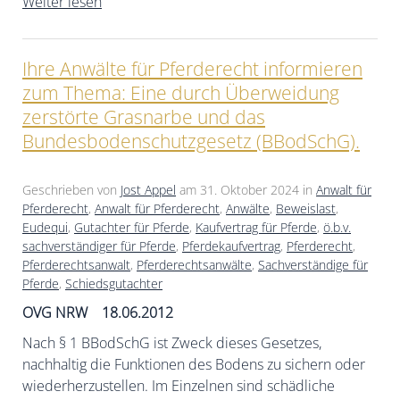
Weiter lesen
Ihre Anwälte für Pferderecht informieren
zum Thema: Eine durch Überweidung
zerstörte Grasnarbe und das
Bundesbodenschutzgesetz (BBodSchG).
Geschrieben von
Jost Appel
am
31. Oktober 2024
in
Anwalt für
Pferderecht
,
Anwalt für Pferderecht
,
Anwälte
,
Beweislast
,
Eudequi
,
Gutachter für Pferde
,
Kaufvertrag für Pferde
,
ö.b.v.
sachverständiger für Pferde
,
Pferdekaufvertrag
,
Pferderecht
,
Pferderechtsanwalt
,
Pferderechtsanwälte
,
Sachverständige für
Pferde
,
Schiedsgutachter
OVG NRW 18.06.2012
Nach § 1 BBodSchG ist Zweck dieses Gesetzes,
nachhaltig die Funktionen des Bodens zu sichern oder
wiederherzustellen. Im Einzelnen sind schädliche