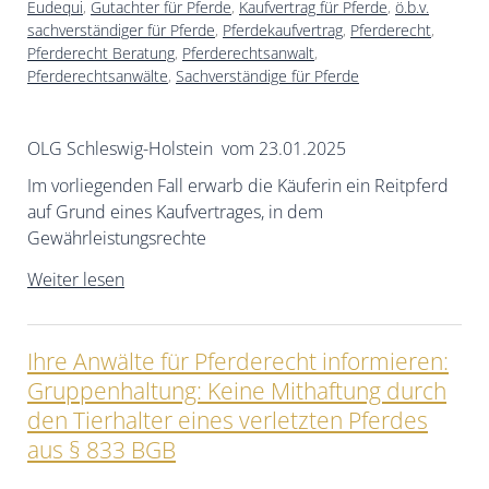
Eudequi
,
Gutachter für Pferde
,
Kaufvertrag für Pferde
,
ö.b.v.
sachverständiger für Pferde
,
Pferdekaufvertrag
,
Pferderecht
,
Pferderecht Beratung
,
Pferderechtsanwalt
,
Pferderechtsanwälte
,
Sachverständige für Pferde
OLG Schleswig-Holstein vom 23.01.2025
Im vorliegenden Fall erwarb die Käuferin ein Reitpferd
auf Grund eines Kaufvertrages, in dem
Gewährleistungsrechte
Weiter lesen
Ihre Anwälte für Pferderecht informieren:
Gruppenhaltung: Keine Mithaftung durch
den Tierhalter eines verletzten Pferdes
aus § 833 BGB