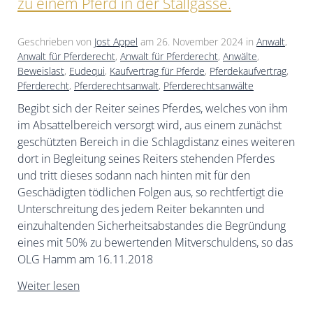
zu einem Pferd in der Stallgasse.
Geschrieben von
Jost Appel
am
26. November 2024
in
Anwalt
,
Anwalt für Pferderecht
,
Anwalt für Pferderecht
,
Anwälte
,
Beweislast
,
Eudequi
,
Kaufvertrag für Pferde
,
Pferdekaufvertrag
,
Pferderecht
,
Pferderechtsanwalt
,
Pferderechtsanwälte
Begibt sich der Reiter seines Pferdes, welches von ihm
im Absattelbereich versorgt wird, aus einem zunächst
geschützten Bereich in die Schlagdistanz eines weiteren
dort in Begleitung seines Reiters stehenden Pferdes
und tritt dieses sodann nach hinten mit für den
Geschädigten tödlichen Folgen aus, so rechtfertigt die
Unterschreitung des jedem Reiter bekannten und
einzuhaltenden Sicherheitsabstandes die Begründung
eines mit 50% zu bewertenden Mitverschuldens, so das
OLG Hamm am 16.11.2018
Weiter lesen