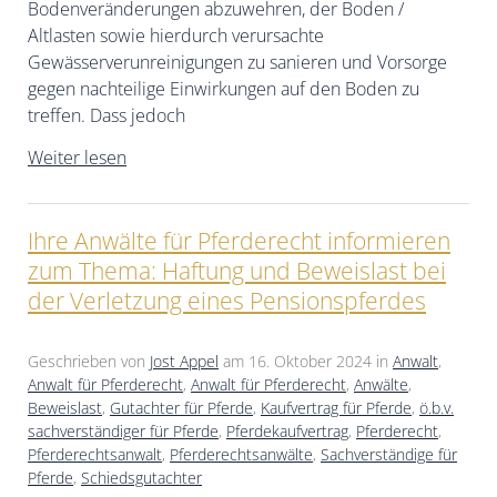
Bodenveränderungen abzuwehren, der Boden /
Altlasten sowie hierdurch verursachte
Gewässerverunreinigungen zu sanieren und Vorsorge
gegen nachteilige Einwirkungen auf den Boden zu
treffen. Dass jedoch
Weiter lesen
Ihre Anwälte für Pferderecht informieren
zum Thema: Haftung und Beweislast bei
der Verletzung eines Pensionspferdes
Geschrieben von
Jost Appel
am
16. Oktober 2024
in
Anwalt
,
Anwalt für Pferderecht
,
Anwalt für Pferderecht
,
Anwälte
,
Beweislast
,
Gutachter für Pferde
,
Kaufvertrag für Pferde
,
ö.b.v.
sachverständiger für Pferde
,
Pferdekaufvertrag
,
Pferderecht
,
Pferderechtsanwalt
,
Pferderechtsanwälte
,
Sachverständige für
Pferde
,
Schiedsgutachter