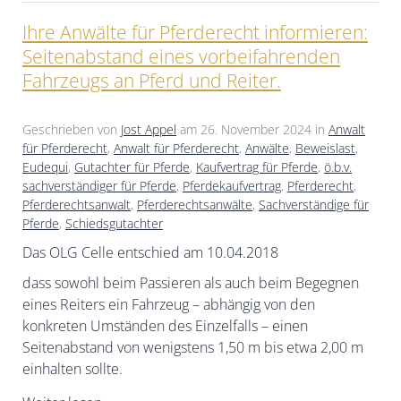
Ihre Anwälte für Pferderecht informieren:
Seitenabstand eines vorbeifahrenden
Fahrzeugs an Pferd und Reiter.
Geschrieben von
Jost Appel
am
26. November 2024
in
Anwalt
für Pferderecht
,
Anwalt für Pferderecht
,
Anwälte
,
Beweislast
,
Eudequi
,
Gutachter für Pferde
,
Kaufvertrag für Pferde
,
ö.b.v.
sachverständiger für Pferde
,
Pferdekaufvertrag
,
Pferderecht
,
Pferderechtsanwalt
,
Pferderechtsanwälte
,
Sachverständige für
Pferde
,
Schiedsgutachter
Das OLG Celle entschied am 10.04.2018
dass sowohl beim Passieren als auch beim Begegnen
eines Reiters ein Fahrzeug – abhängig von den
konkreten Umständen des Einzelfalls – einen
Seitenabstand von wenigstens 1,50 m bis etwa 2,00 m
einhalten sollte.