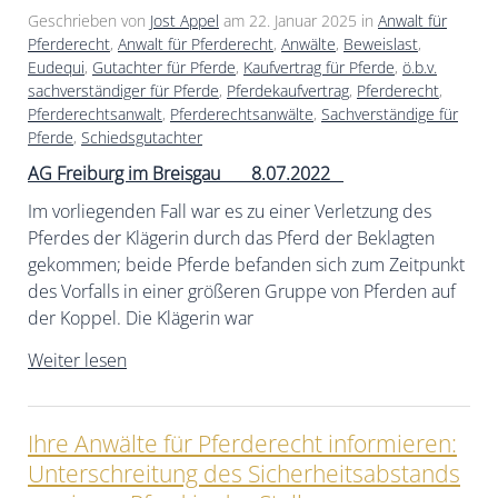
Geschrieben von
Jost Appel
am
22. Januar 2025
in
Anwalt für
Pferderecht
,
Anwalt für Pferderecht
,
Anwälte
,
Beweislast
,
Eudequi
,
Gutachter für Pferde
,
Kaufvertrag für Pferde
,
ö.b.v.
sachverständiger für Pferde
,
Pferdekaufvertrag
,
Pferderecht
,
Pferderechtsanwalt
,
Pferderechtsanwälte
,
Sachverständige für
Pferde
,
Schiedsgutachter
AG Freiburg im Breisgau 8.07.2022
Im vorliegenden Fall war es zu einer Verletzung des
Pferdes der Klägerin durch das Pferd der Beklagten
gekommen; beide Pferde befanden sich zum Zeitpunkt
des Vorfalls in einer größeren Gruppe von Pferden auf
der Koppel. Die Klägerin war
Weiter lesen
Ihre Anwälte für Pferderecht informieren:
Unterschreitung des Sicherheitsabstands