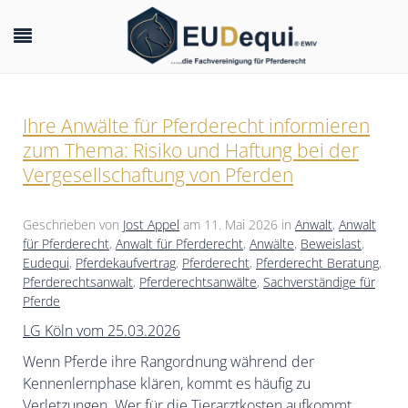
Ihre Anwälte für Pferderecht informieren
zum Thema: Risiko und Haftung bei der
Vergesellschaftung von Pferden
Geschrieben von
Jost Appel
am
11. Mai 2026
in
Anwalt
,
Anwalt
für Pferderecht
,
Anwalt für Pferderecht
,
Anwälte
,
Beweislast
,
Eudequi
,
Pferdekaufvertrag
,
Pferderecht
,
Pferderecht Beratung
,
Pferderechtsanwalt
,
Pferderechtsanwälte
,
Sachverständige für
Pferde
LG Köln vom 25.03.2026
Wenn Pferde ihre Rangordnung während der
Kennenlernphase klären, kommt es häufig zu
Verletzungen. Wer für die Tierarztkosten aufkommt,