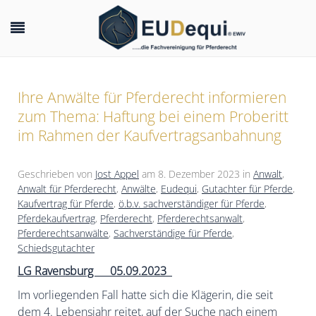
Ihre Anwälte für Pferderecht informieren
zum Thema: Haftung bei einem Proberitt
im Rahmen der Kaufvertragsanbahnung
Geschrieben von
Jost Appel
am
8. Dezember 2023
in
Anwalt
,
Anwalt für Pferderecht
,
Anwälte
,
Eudequi
,
Gutachter für Pferde
,
Kaufvertrag für Pferde
,
ö.b.v. sachverständiger für Pferde
,
Pferdekaufvertrag
,
Pferderecht
,
Pferderechtsanwalt
,
Pferderechtsanwälte
,
Sachverständige für Pferde
,
Schiedsgutachter
LG Ravensburg
05.09.2023
Im vorliegenden Fall hatte sich die Klägerin, die seit
dem 4. Lebensjahr reitet, auf der Suche nach einem