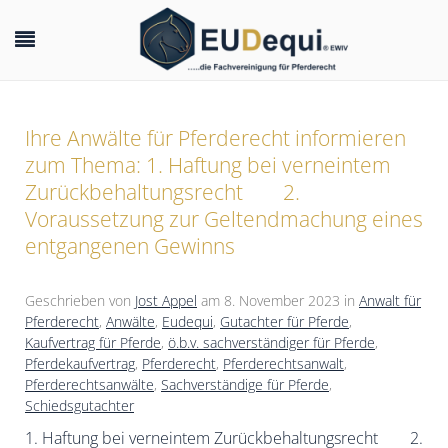
Ihre Anwälte für Pferderecht informieren
zum Thema: 1. Haftung bei verneintem
Zurückbehaltungsrecht 2.
Voraussetzung zur Geltendmachung eines
entgangenen Gewinns
Geschrieben von
Jost Appel
am
8. November 2023
in
Anwalt für
Pferderecht
,
Anwälte
,
Eudequi
,
Gutachter für Pferde
,
Kaufvertrag für Pferde
,
ö.b.v. sachverständiger für Pferde
,
Pferdekaufvertrag
,
Pferderecht
,
Pferderechtsanwalt
,
Pferderechtsanwälte
,
Sachverständige für Pferde
,
Schiedsgutachter
1. Haftung bei verneintem Zurückbehaltungsrecht 2.