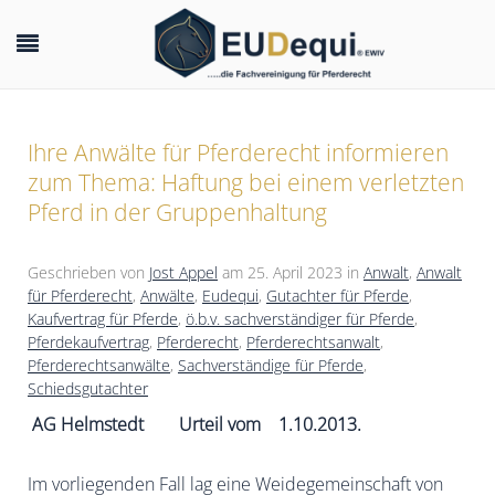
Ihre Anwälte für Pferderecht informieren
zum Thema: Haftung bei einem verletzten
Pferd in der Gruppenhaltung
Geschrieben von
Jost Appel
am
25. April 2023
in
Anwalt
,
Anwalt
für Pferderecht
,
Anwälte
,
Eudequi
,
Gutachter für Pferde
,
Kaufvertrag für Pferde
,
ö.b.v. sachverständiger für Pferde
,
Pferdekaufvertrag
,
Pferderecht
,
Pferderechtsanwalt
,
Pferderechtsanwälte
,
Sachverständige für Pferde
,
Schiedsgutachter
AG Helmstedt Urteil vom 1.10.2013.
Im vorliegenden Fall lag eine Weidegemeinschaft von