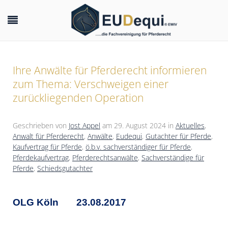
Ihre Anwälte für Pferderecht informieren
zum Thema: Verschweigen einer
zurückliegenden Operation
Geschrieben von
Jost Appel
am
29. August 2024
in
Aktuelles
,
Anwalt für Pferderecht
,
Anwälte
,
Eudequi
,
Gutachter für Pferde
,
Kaufvertrag für Pferde
,
ö.b.v. sachverständiger für Pferde
,
Pferdekaufvertrag
,
Pferderechtsanwälte
,
Sachverständige für
Pferde
,
Schiedsgutachter
OLG Köln 23.08.2017